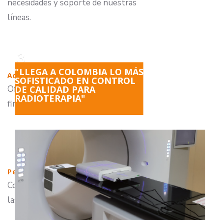
necesidades y soporte de nuestras
líneas.
3
"LLEGA A COLOMBIA LO MÁS
Accesibilidad
SOFISTICADO EN CONTROL
Ofrecemos facilidades de pago y
DE CALIDAD PARA
RADIOTERAPIA"
financiación.
4
Personal Técnico
Contamos con expertos en todas
las ramas de nuestro servicio