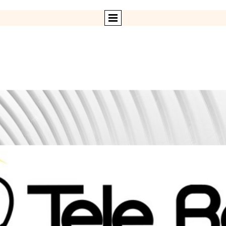
Tele Rad ltda es una comercializadora de equipos
médicos
instagram
whatsapp
twitter